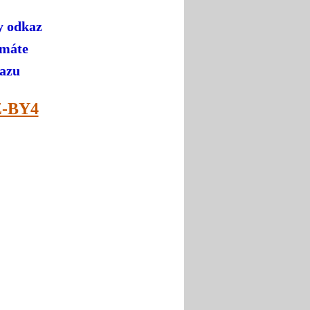
y odkaz
 máte
kazu
Z-BY4