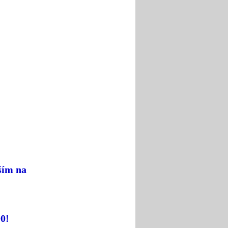
ším na
00!