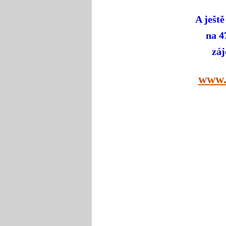
A ješt
na 4
záj
www.