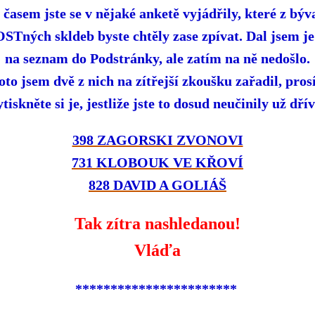
 časem jste se v nějaké anketě vyjádřily, které z býv
Tných skldeb byste chtěly zase zpívat. Dal jsem je
na seznam do Podstránky, ale zatím na ně nedošlo.
oto jsem dvě z nich na zítřejší zkoušku zařadil, pros
ytiskněte si je, jestliže jste to dosud neučinily už dřív
398 ZAGORSKI ZVONOVI
731 KLOBOUK VE KŘOVÍ
828 DAVID A GOLIÁŠ
Tak zítra nashledanou!
Vláďa
***********************