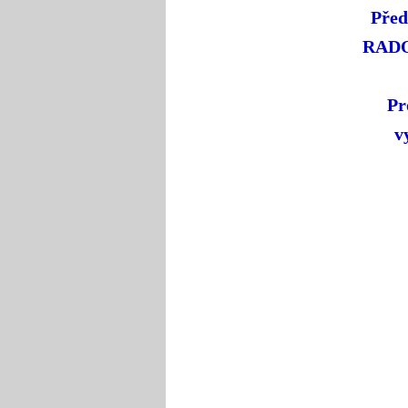
Před
RADOS
Pr
v