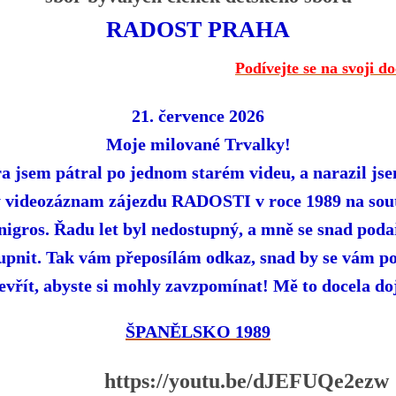
RADOST PRAHA
Podívejte se na svoji d
21. července 2026
Moje milované Trvalky!
a jsem pátral po jednom starém videu, a narazil js
 videozáznam zájezdu RADOSTI v roce 1989 na sou
igros. Řadu let byl nedostupný, a mně se snad poda
upnit. Tak vám přeposílám odkaz, snad by se vám p
evřít, abyste si mohly zavzpomínat! Mě to docela doj
ŠPANĚLSKO 1989
https://youtu.be/dJEFUQe2ezw