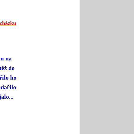
ocházku
em na
těž do
řilo ho
odařilo
alo...