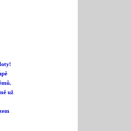
loty!
upě
lémů.
mě už
azem