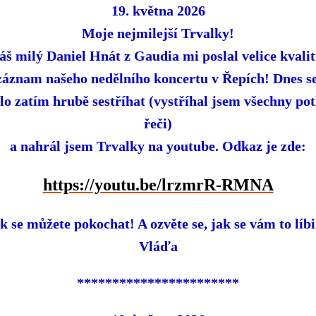
19. května 2026
Moje nejmilejší Trvalky!
áš milý Daniel Hnát z Gaudia mi poslal velice kvalit
záznam našeho nedělního koncertu v Řepích! Dnes se
lo zatím hrubě sestříhat (vystříhal jsem všechny pot
řeči)
a nahrál jsem Trvalky na youtube. Odkaz je zde:
https://youtu.be/lrzmrR-RMNA
k se můžete pokochat! A ozvěte se, jak se vám to líbi
Vláďa
***********************