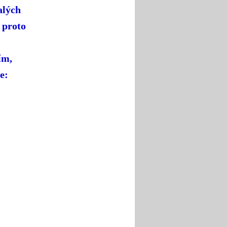
alých
 proto
ím,
e: