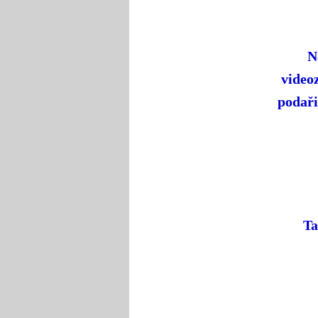
N
video
podaři
Ta