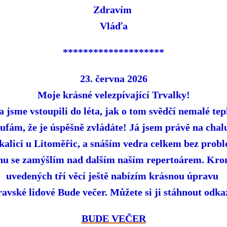
Zdravím
Vláďa
********************
23. června 2026
Moje krásné velezpívající Trvalky!
a jsme vstoupili do léta, jak o tom svědčí nemalé tep
ufám, že je úspěšně zvládáte! Já jsem právě na chal
kalici u Litoměřic, a snáším vedra celkem bez prob
hu se zamýšlím nad dalším naším repertoárem. Kro
uvedených tří věcí ještě nabízím krásnou úpravu
avské lidové Bude večer. Můžete si ji stáhnout odk
BUDE VEČER