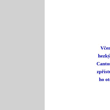
Včer
hezký
Canton
zpříst
ho ot