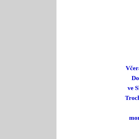
Včer
Do
ve S
Troc
mor