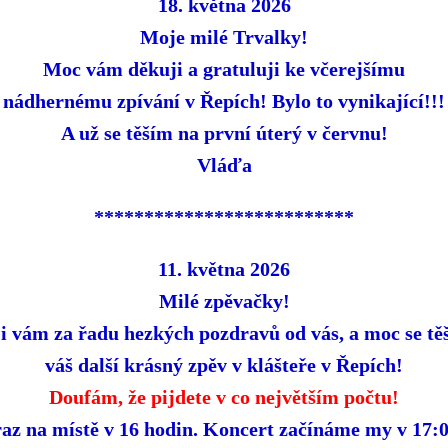
18. května 2026
Moje milé Trvalky!
Moc vám děkuji a gratuluji ke včerejšímu
nádhernému zpívání v Řepích! Bylo to vynikající!!!
A už se těším na první úterý v červnu!
Vláďa
**************************
11. května 2026
Milé zpěvačky!
i vám za řadu hezkých pozdravů od vás, a moc se tě
váš další krásný zpěv v klášteře v Řepích!
Doufám, že pijdete v co největším počtu!
az na místě v 16 hodin. Koncert začínáme my v 17: