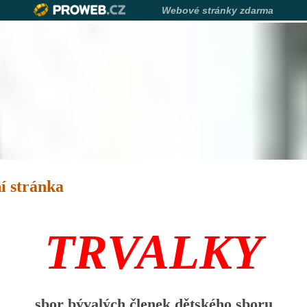
Webové stránky zdarma
í stránka
TRVALKY
sbor bývalých členek dětského sboru